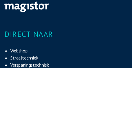
DIRECT NAAR
Webshop
Straaltechniek
Verspaningstechniek
Werken bij
ADRES & CONTACT
Ambachtsstraat 14
7461 TP Rijssen (NL)