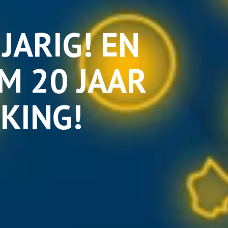
JARIG! EN
M 20 JAAR
KING!