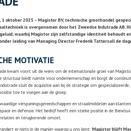
ADE
, 1 oktober 2025 – Magistor BV, technische groothandel gespeci
raaltechniek is overgenomen door het Zweedse Indutrade AB. 
geluid, waarbij Magistor zijn zelfstandige identiteit behoudt 
er leiding van Managing Director Frederik Tattersall de dage
CHE MOTIVATIE
ade kwam voort uit de wens om de internationale groei van Magistor
e structuur biedt ruimte voor ondernemerschap en borgt de continuï
Indutrade sluit de acquisitie aan bij de strategie om gespecialiseerde,
positie toe te voegen aan de groep.
waardige verspaningsgereedschappen en straalmiddelen aan klanten 
pace en defensie. Het bedrijf heeft een sterke positie in de Benelux
trelaties en terugkerende omzet.
andert er niets in de manier waarop u ons kent:
Magistor blijft Ma