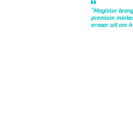
“Magistor breng
premium merken 
ernaar uit om h
Voor meer informatie 
LEES HET PERS
Tevens wil Managing 
van de ‘founders’ va
het bedrijf zullen ve
door de jaren heen.
Voor meer informatie
Liz Kolenaar via
l.ko