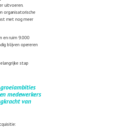
r uitvoeren.
en organisatorische
omst met nog meer
n en ruim 9.000
dig blijven opereren
elangrijke stap
e groeiambities
n- en medewerkers
agkracht van
quisitie: