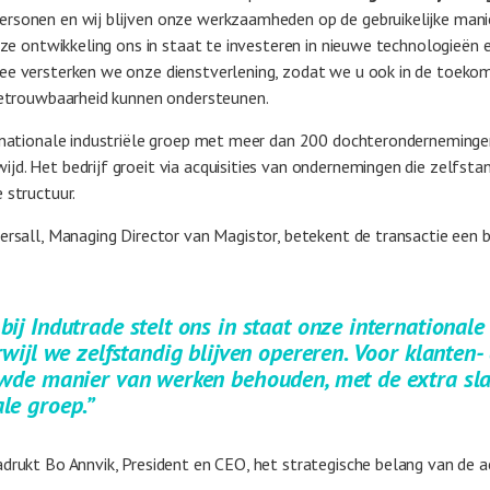
rsonen en wij blijven onze werkzaamheden op de gebruikelijke manie
deze ontwikkeling ons in staat te investeren in nieuwe technologieën 
ee versterken we onze dienstverlening, zodat we u ook in de toek
 betrouwbaarheid kunnen ondersteunen.
ernationale industriële groep met meer dan 200 dochteronderneminge
d. Het bedrijf groeit via acquisities van ondernemingen die zelfstan
 structuur.
ersall, Managing Director van Magistor, betekent de transactie een b
bij Indutrade stelt ons in staat onze international
erwijl we zelfstandig blijven opereren. Voor klante
ouwde manier van werken behouden, met de extra sl
le groep.”
drukt Bo Annvik, President en CEO, het strategische belang van de ac