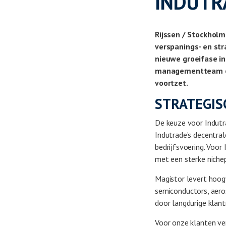
INDUTR
Rijssen / Stockholm
verspanings- en st
nieuwe groeifase in
managementteam ond
voortzet.
STRATEGIS
De keuze voor Indutr
Indutrade’s decentral
bedrijfsvoering. Voor 
met een sterke niche
Magistor levert hoog
semiconductors, aeros
door langdurige klan
Voor onze klanten ver