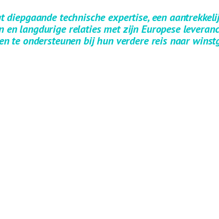
t diepgaande technische expertise, een aantrekkel
en langdurige relaties met zijn Europese leveranci
en te ondersteunen bij hun verdere reis naar winst
verwijzen wij u graag naar het persbericht van Indutrade.
BERICHT
Director, Frederik Tattersall van deze gelegenheid gebruikmaken om
n Magistor, de heren Hendriks, Rosenbrand en Oonk, die als onderdee
rlaten, en hen hartelijk wil danken voor hun enorme inzet, visie en p
, neem contact op met:
lenaar@magistor.nl
of
+31 6 22 00 44 78