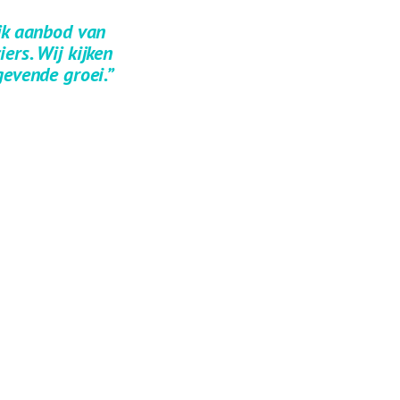
ijk aanbod van
ers. Wij kijken
gevende groei.”
 afscheid te nemen
l van deze overname
rettige samenwerking