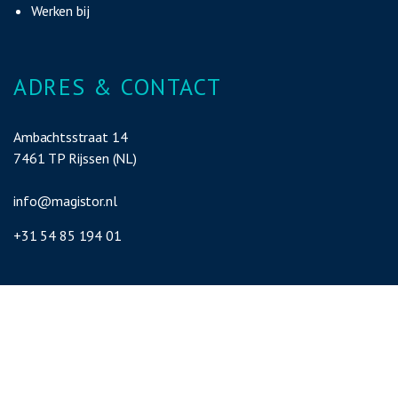
Werken bij
ADRES & CONTACT
Ambachtsstraat 14
7461 TP Rijssen (NL)
info@magistor.nl
+
31 54 85 194 01
INFO & NIEUWS
Wilt u meer informatie
of heeft u vragen?