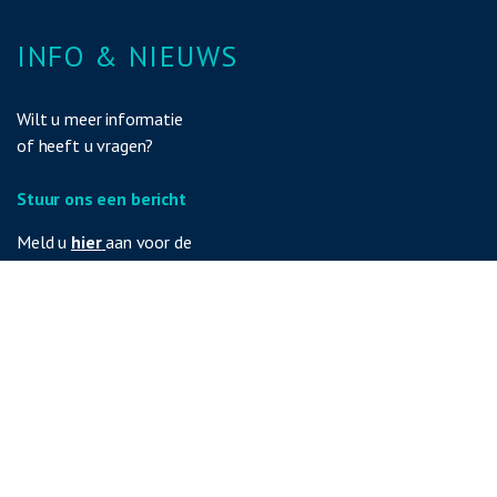
INFO & NIEUWS
Wilt u meer informatie
of heeft u vragen?
Stuur ons een bericht
Meld u
hier
aan voor de
nieuwsbrief van Magistor.
METAALUNIE
UNICEF