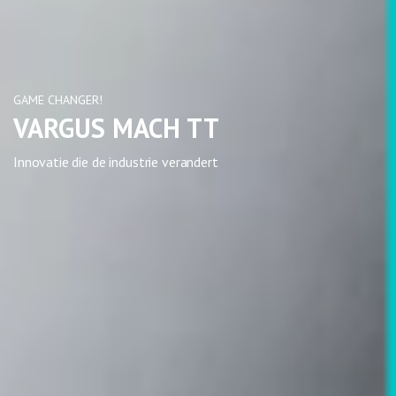
GAME CHANGER!
VARGUS MACH TT
Innovatie die de industrie verandert